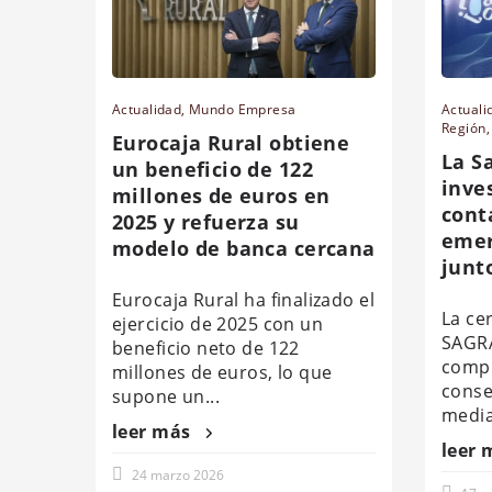
Actualidad
,
Mundo Empresa
Actuali
Región
Eurocaja Rural obtiene
La S
un beneficio de 122
inve
millones de euros en
cont
2025 y refuerza su
emer
modelo de banca cercana
junt
Eurocaja Rural ha finalizado el
La ce
ejercicio de 2025 con un
SAGRA
beneficio neto de 122
compr
millones de euros, lo que
conse
supone un...
media
leer más
leer 
24 marzo 2026