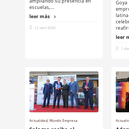
ampliando su presencia en
Goya 
escuelas,...
empre
latin
leer más
celeb
reafi
12 abril 2026
leer 
1 abr
Actualidad
,
Mundo Empresa
Actuali