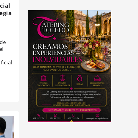
cial
egia
 de
el
ficial