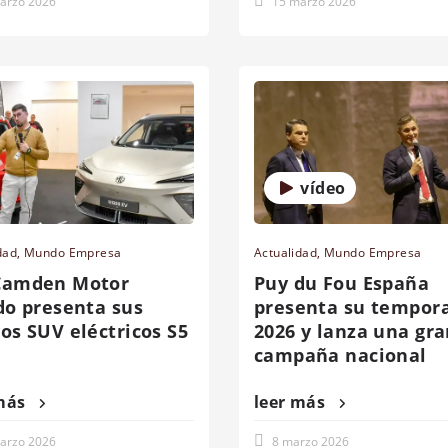
arzo 2026
15 marzo 2026
vídeo
dad
,
Mundo Empresa
Actualidad
,
Mundo Empresa
Camden Motor
Puy du Fou España
do presenta sus
presenta su tempor
os SUV eléctricos S5
2026 y lanza una gr
campaña nacional
más
leer más
arzo 2026
8 marzo 2026