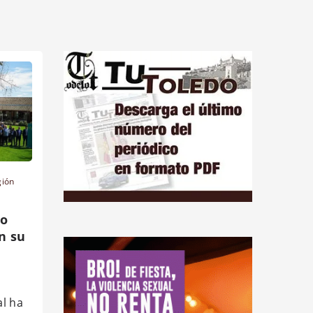
gión
to
n su
l ha