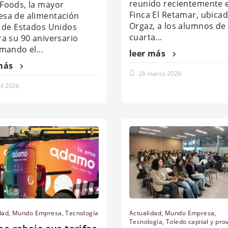
reunido recientemente e
Foods, la mayor
Finca El Retamar, ubica
sa de alimentación
Orgaz, a los alumnos de 
a de Estados Unidos
cuarta...
ra su 90 aniversario
rmando el...
leer más
más
28 marzo 2026
il 2026
dad
,
Mundo Empresa
,
Tecnología
Actualidad
,
Mundo Empresa
,
Tecnología
,
Toledo capital y pro