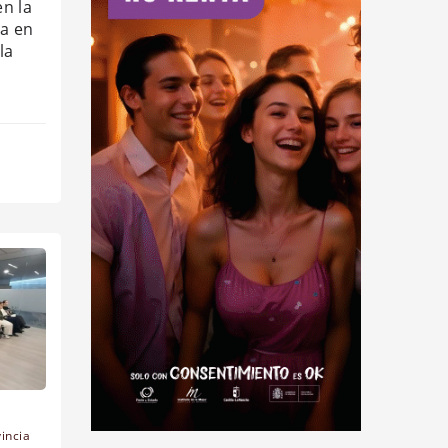
n la
da en
la
vincia