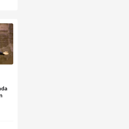
ada
an