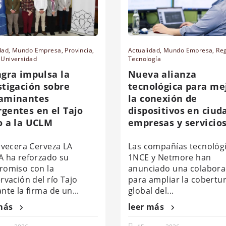
dad
,
Mundo Empresa
,
Provincia
,
Actualidad
,
Mundo Empresa
,
Re
,
Universidad
Tecnología
agra impulsa la
Nueva alianza
stigación sobre
tecnológica para me
aminantes
la conexión de
gentes en el Tajo
dispositivos en ciud
o a la UCLM
empresas y servicio
rvecera Cerveza LA
Las compañías tecnológ
 ha reforzado su
1NCE y Netmore han
omiso con la
anunciado una colabora
rvación del río Tajo
para ampliar la cobertu
nte la firma de un...
global del...
más
leer más