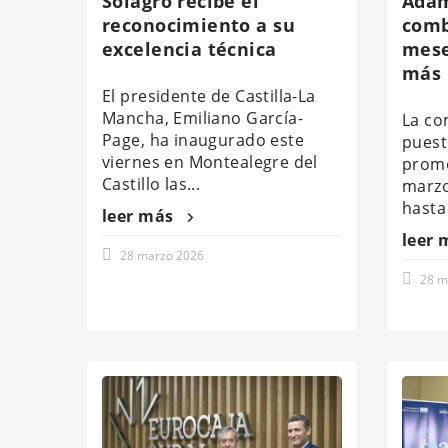
Solagro recibe el
Adam
reconocimiento a su
comb
excelencia técnica
mese
más 
El presidente de Castilla-La
Mancha, Emiliano García-
La c
Page, ha inaugurado este
puest
viernes en Montealegre del
promo
Castillo las...
marzo
hasta
leer más
leer 
28 marzo 2026
28 m