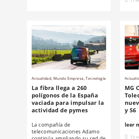
17 m
Actualidad
,
Mundo Empresa
,
Tecnología
Actuali
La fibra llega a 260
MG 
polígonos de la España
Tole
vaciada para impulsar la
nuev
actividad de pymes
y S6
La compañía de
leer 
telecomunicaciones Adamo
13 m
continúa ampliando su red de