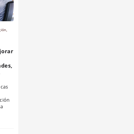
gión
,
jorar
ades,
s
icas
ción
ra