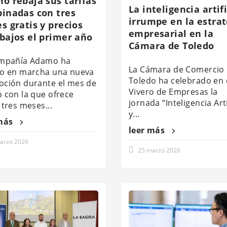
o rebaja sus tarifas
La inteligencia artifi
inadas con tres
irrumpe en la estrat
s gratis y precios
empresarial en la
bajos el primer año
Cámara de Toledo
ompañía Adamo ha
La Cámara de Comercio
o en marcha una nueva
Toledo ha celebrado en 
ción durante el mes de
Vivero de Empresas la
 con la que ofrece
jornada “Inteligencia Arti
 tres meses...
y...
más
leer más
arzo 2026
25 marzo 2026