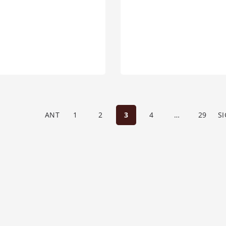
ANT
1
2
3
4
…
29
S