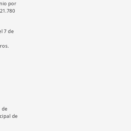
unio por
 21.780
el 7 de
ros.
o de
cipal de