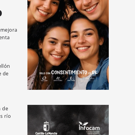
o
e mejora
uenta
ellón
e de
n de
s río