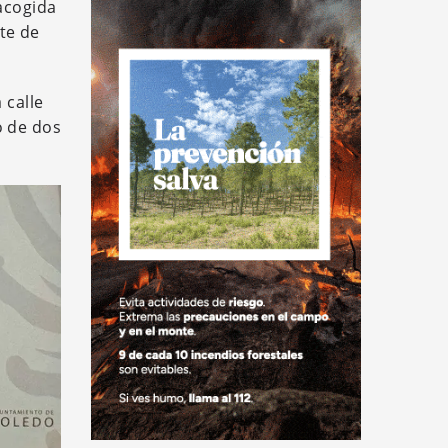
 acogida
te de
 calle
o de dos