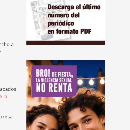
rcho a
s
stacados
e la
mpresa