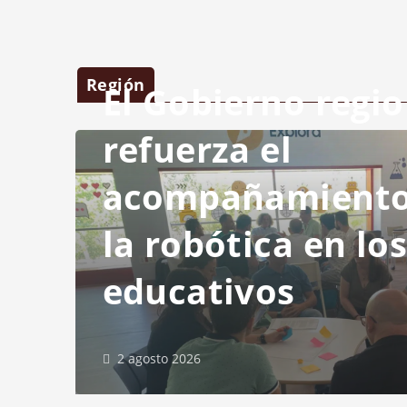
Región
El Gobierno regio
refuerza el
acompañamiento 
la robótica en lo
educativos
2 agosto 2026