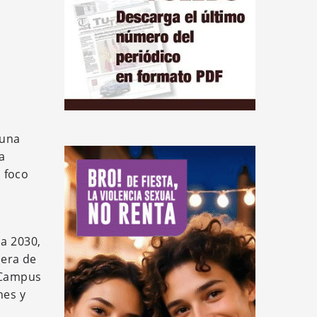
 una
a
 foco
da 2030,
mera de
l Campus
nes y