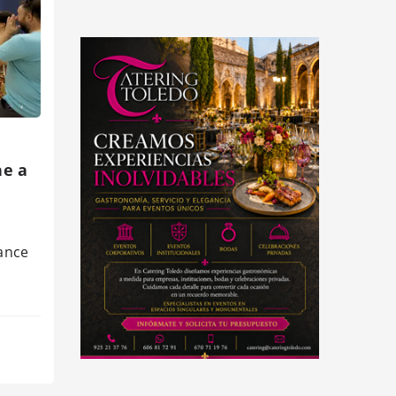
ne a
ance