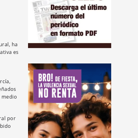
ural, ha
ativa es
rcía,
señados
l medio
ral por
ibido