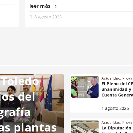
leer más
8 agosto 2026
 Toledo
Actualidad
,
Provi
El Pleno del C
unanimidad y 
ios del
Cuenta Genera
grafía
1 agosto 2026
as plantas
Actualidad
,
Provi
La Diputación l