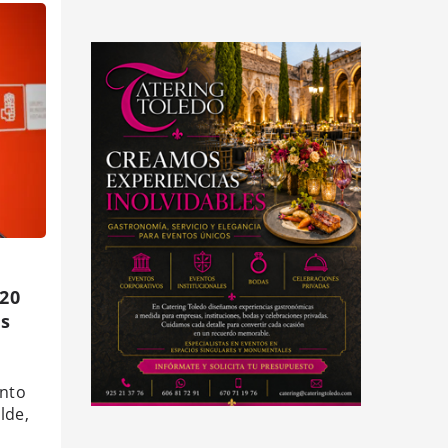
 20
os
ento
lde,