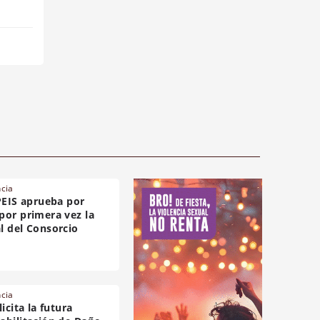
ncia
PEIS aprueba por
por primera vez la
l del Consorcio
ncia
icita la futura