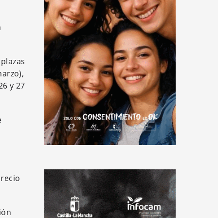
a
 plazas
marzo),
26 y 27
e
precio
ión