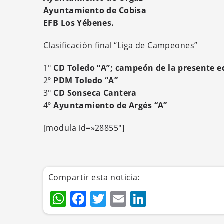
Ayuntamiento de Cobisa
EFB Los Yébenes.
Clasificación final “Liga de Campeones”
1º
CD Toledo “A”; campeón de la presente e
2º
PDM Toledo “A”
3º
CD Sonseca Cantera
4º
Ayuntamiento de Argés “A”
[modula id=»28855″]
Compartir esta noticia:
WhatsApp
Facebook
Twitter
Email
LinkedIn