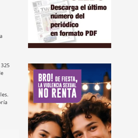
a
 325
de
les.
ría