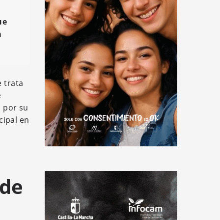
ue
a
 trata
e
 por su
cipal en
 de