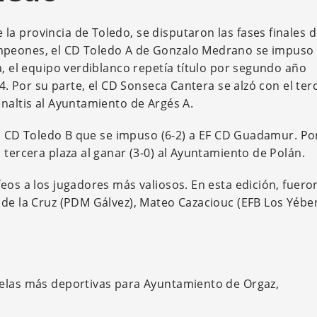
a provincia de Toledo, se disputaron las fases finales d
mpeones, el CD Toledo A de Gonzalo Medrano se impuso 
a, el equipo verdiblanco repetía título por segundo año
24. Por su parte, el CD Sonseca Cantera se alzó con el ter
enaltis al Ayuntamiento de Argés A.
 el CD Toledo B que se impuso (6-2) a EF CD Guadamur. Po
 tercera plaza al ganar (3-0) al Ayuntamiento de Polán.
eos a los jugadores más valiosos. En esta edición, fuero
 de la Cruz (PDM Gálvez), Mateo Cazaciouc (EFB Los Yébe
uelas más deportivas para Ayuntamiento de Orgaz,