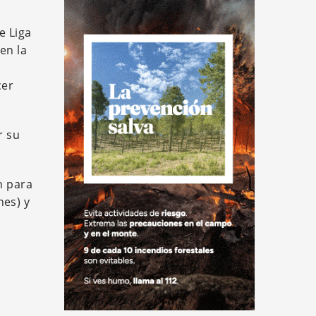
e Liga
en la
cer
r su
n para
nes) y