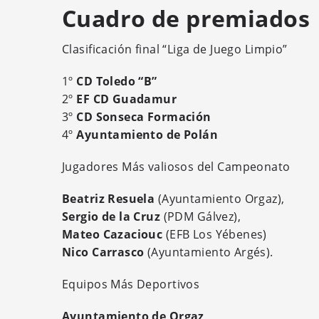
Cuadro de premiados
Clasificación final “Liga de Juego Limpio”
1º
CD Toledo “B”
2º
EF CD Guadamur
3º
CD Sonseca Formación
4º
Ayuntamiento de Polán
Jugadores Más valiosos del Campeonato
Beatriz Resuela
(Ayuntamiento Orgaz),
Sergio de la Cruz
(PDM Gálvez),
Mateo Cazaciouc
(EFB Los Yébenes)
Nico Carrasco
(Ayuntamiento Argés).
Equipos Más Deportivos
Ayuntamiento de Orgaz