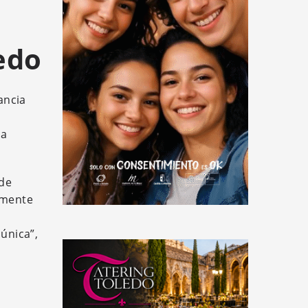
y
edo
ancia
ia
 de
lmente
 única”,