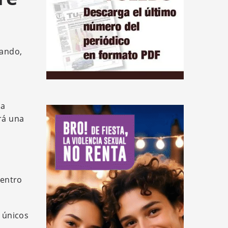
vando,
la
erá una
uentro
s únicos