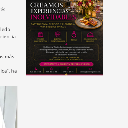
rés
oledo
riencia
ías más
ica”, ha