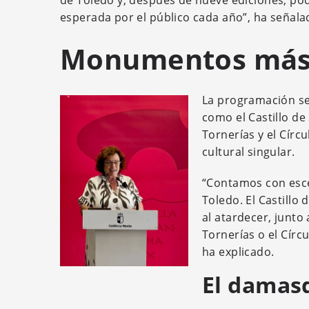
de Toledo y, después de nueve ediciones, po
esperada por el público cada año”, ha señalad
Monumentos más 
La programación se
como el Castillo de
Tornerías y el Círc
cultural singular.
“Contamos con esce
Toledo. El Castillo
al atardecer, junto
Tornerías o el Círc
ha explicado.
El damas