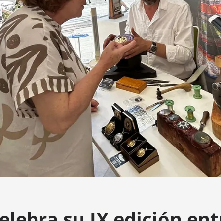
elebra su IX edición ent