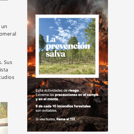
 un
Romeral
s. Sus
ista
tudios