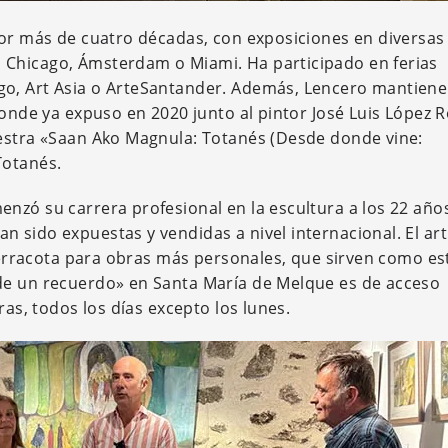
por más de cuatro décadas, con exposiciones en diversas
 Chicago, Ámsterdam o Miami. Ha participado en ferias
go, Art Asia o ArteSantander. Además, Lencero mantiene
donde ya expuso en 2020 junto al pintor José Luis López 
uestra «Saan Ako Magnula: Totanés (Desde donde vine:
Totanés.
nzó su carrera profesional en la escultura a los 22 año
 sido expuestas y vendidas a nivel internacional. El art
 terracota para obras más personales, que sirven como es
de un recuerdo» en Santa María de Melque es de acceso
ras, todos los días excepto los lunes.