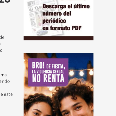
 de
e
so
a
Gema
yendo
a
de este