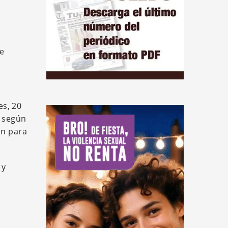
re
s, 20
, según
ón para
 y