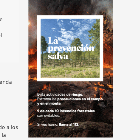
de
e
l
ienda
do a los
 la