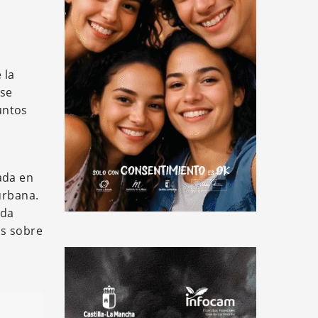
 la
 se
untos
ada en
urbana.
ida
as sobre