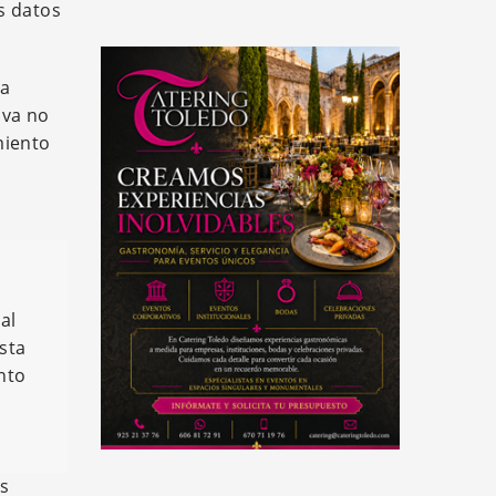
s datos
ra
iva no
miento
al
sta
nto
os