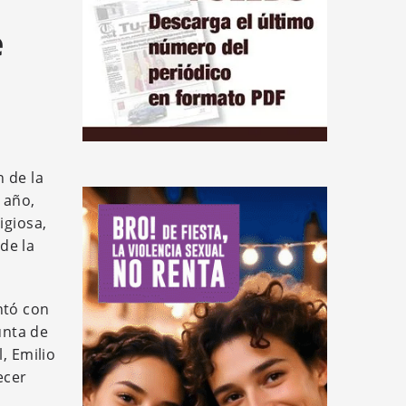
e
 de la
 año,
igiosa,
de la
ntó con
unta de
, Emilio
ecer