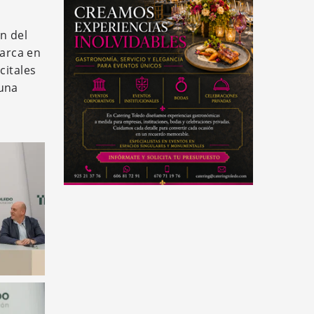
n del
marca en
citales
 una