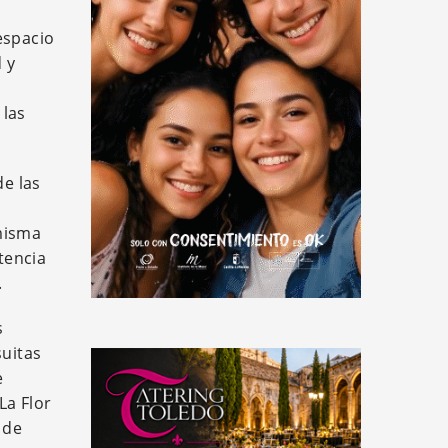
espacio
 y
 las
de las
misma
tencia
.
s
suitas
e
La Flor
 de