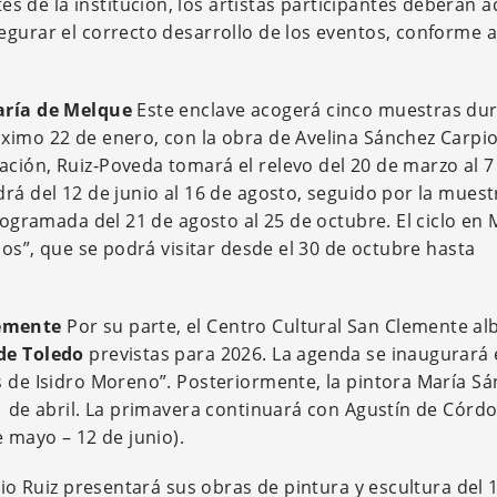
de la institución, los artistas participantes deberán a
egurar el correcto desarrollo de los eventos, conforme a
María de Melque
Este enclave acogerá cinco muestras dur
ximo 22 de enero, con la obra de Avelina Sánchez Carpio
ción, Ruiz-Poveda tomará el relevo del 20 de marzo al 7
rá del 12 de junio al 16 de agosto, seguido por la muest
programada del 21 de agosto al 25 de octubre. El ciclo en
ios”, que se podrá visitar desde el 30 de octubre hasta
lemente
Por su parte, el Centro Cultural San Clemente al
de Toledo
previstas para 2026. La agenda se inaugurará 
s de Isidro Moreno”. Posteriormente, la pintora María Sá
1 de abril. La primavera continuará con Agustín de Córd
e mayo – 12 de junio).
rio Ruiz presentará sus obras de pintura y escultura del 