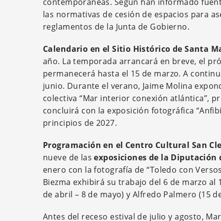
contemporáneas. Según han informado fuentes 
las normativas de cesión de espacios para as
reglamentos de la Junta de Gobierno.
Calendario en el Sitio Histórico de Santa 
año. La temporada arrancará en breve, el pró
permanecerá hasta el 15 de marzo. A continua
junio. Durante el verano, Jaime Molina expond
colectiva “Mar interior conexión atlántica”, 
concluirá con la exposición fotográfica “Anfib
principios de 2027.
Programación en el Centro Cultural San C
nueve de las
exposiciones de la Diputación 
enero con la fotografía de “Toledo con Verso
Biezma exhibirá su trabajo del 6 de marzo al 
de abril – 8 de mayo) y Alfredo Palmero (15 d
Antes del receso estival de julio y agosto, Ma