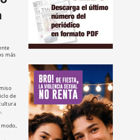
a
ente
ios más
omiso
iclo de
 cultura
.
e modo,