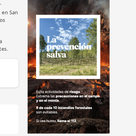
r
l en San
tos
a
tes.