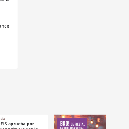
ance
ncia
PEIS aprueba por