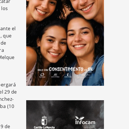
catar
 los
ante el
, que
 de
ra
 Melque
bergará
el 29 de
nchez-
oba (10
19 de