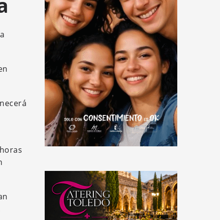
a
na
en
anecerá
 horas
n
an
.