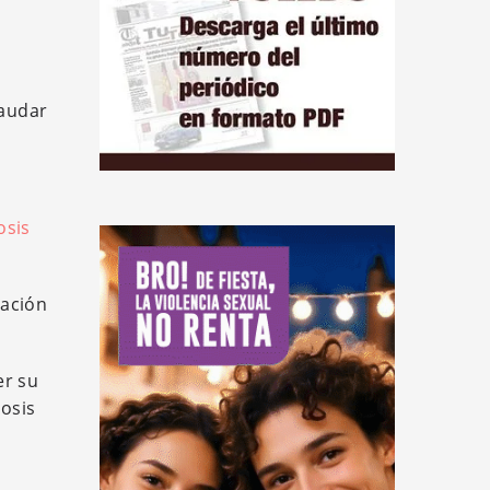
caudar
osis
ración
er su
rosis