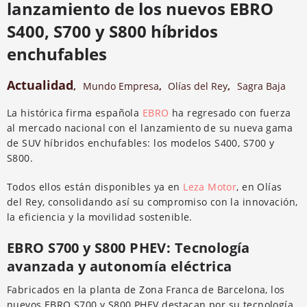
lanzamiento de los nuevos EBRO
S400, S700 y S800 híbridos
enchufables
Actualidad
,
Mundo Empresa
,
Olías del Rey
,
Sagra Baja
La histórica firma española
EBRO
ha regresado con fuerza
al mercado nacional con el lanzamiento de su nueva gama
de SUV híbridos enchufables: los modelos S400, S700 y
S800.
Todos ellos están disponibles ya en
Leza Motor
, en Olías
del Rey, consolidando así su compromiso con la innovación,
la eficiencia y la movilidad sostenible.
EBRO S700 y S800 PHEV: Tecnología
avanzada y autonomía eléctrica
Fabricados en la planta de Zona Franca de Barcelona, los
nuevos EBRO S700 y S800 PHEV destacan por su tecnología