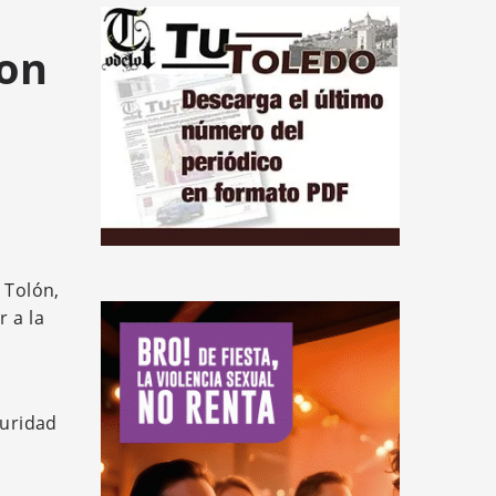
con
 Tolón,
r a la
guridad