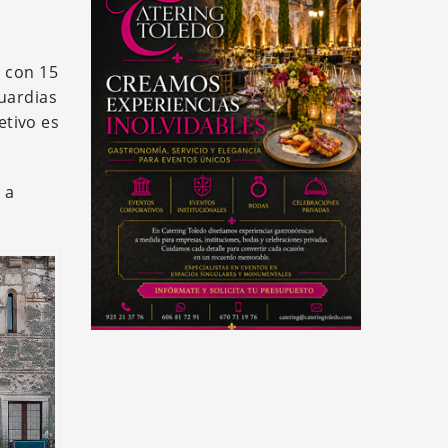
, con 15
guardias
etivo es
 a