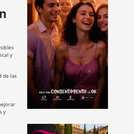
ón
sibles
ocal y
d de las
mejorar
s y