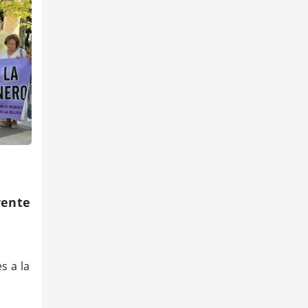
rente
s a la