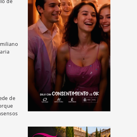
llo de
Emiliano
aria
sede de
porque
onsensos