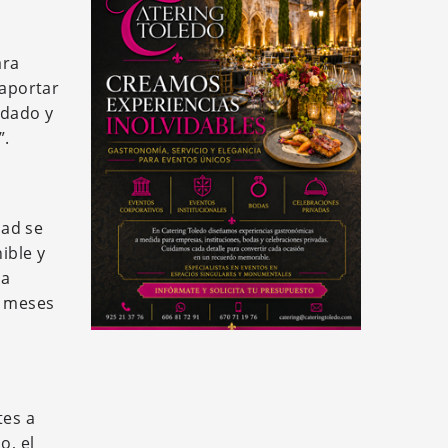
ara
 aportar
idado y
”.
dad se
ible y
 a
s meses
tes a
o, el