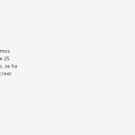
timos
ce 25
o, se ha
creer