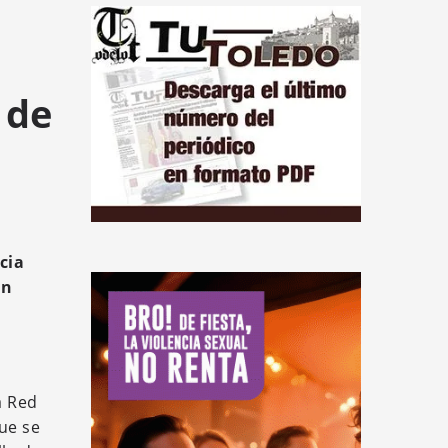
 de
cia
un
a Red
que se