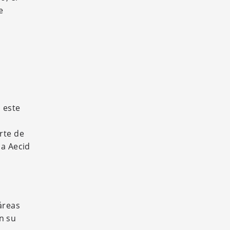
e
n este
rte de
ia Aecid
áreas
n su