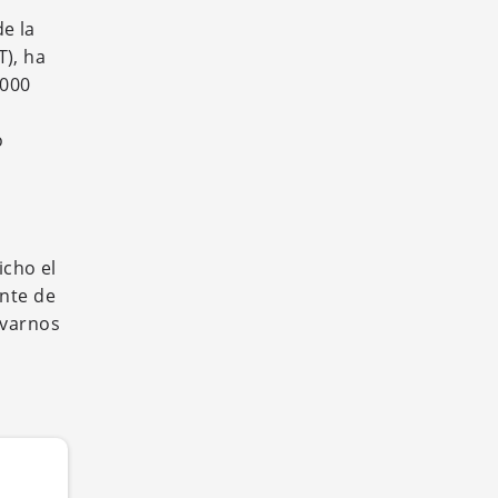
e la
T), ha
.000
o
icho el
ente de
evarnos