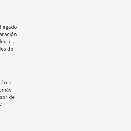
 llegado
laración
uirá la
des de
tórico
demás,
lsor de
la