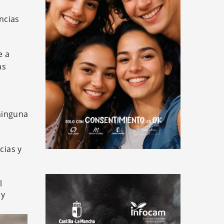
ncias
e a
as
ninguna
cias y
l
 y