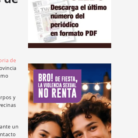
oria de
ovincia
como
erpos y
vecinas
 ante un
ontacto