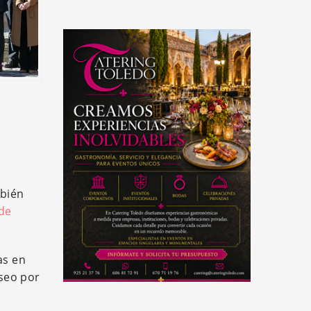
mbién
de
as en
seo por