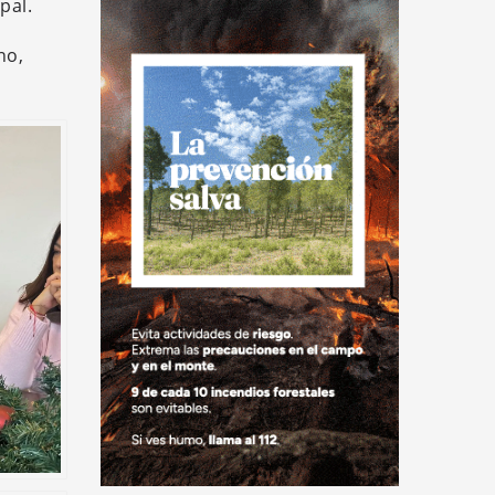
pal.
no,