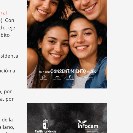
ral
6). Con
do, eje
mbito
esidenta
ación a
5, por
a, por
 de la
llano,