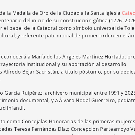
e la Medalla de Oro de la Ciudad a la Santa Iglesia
Cated
Centenario del inicio de su construcción gótica (1226–202
r el papel de la Catedral como símbolo universal de Tole
 cultural, y referente patrimonial de primer orden en el á
 reconocerá a María de los Ángeles Martínez Hurtado, pr
ayectoria institucional y su aportación al desarrollo
s Alfredo Béjar Sacristán, a título póstumo, por su dedic
.
o García Ruipérez, archivero municipal entre 1991 y 202
trimonio documental, y a Álvaro Nodal Guerreiro, pediatr
ud infantil.
to como Concejalas Honorarias de las primeras mujeres
cedes Teresa Fernández Díaz; Concepción Partearroyo Va