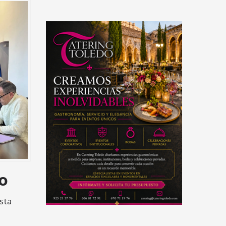
o
sta