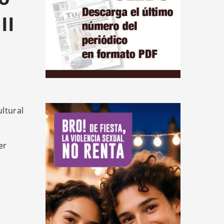
II
ltural
er