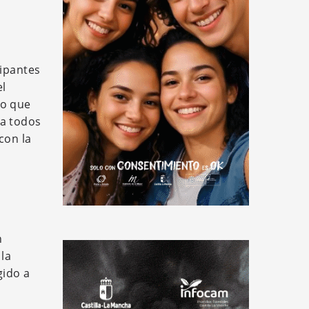
cipantes
el
lo que
 a todos
con la
n
 la
gido a