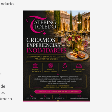
endario.
el
 de
tes
número