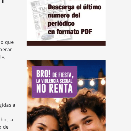
do que
uperar
l».
gidas a
ho, la
o de