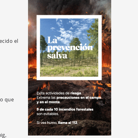
ecido el
do que
ig,