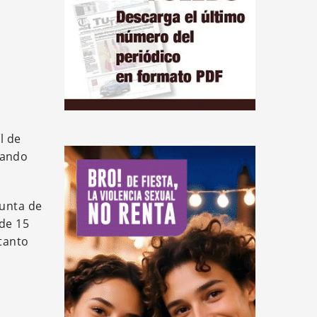
l de
stando
Junta de
 de 15
 tanto