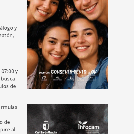
iálogo y
eatón,
 07:00 y
e busca
ulos de
órmulas
do de
pire al