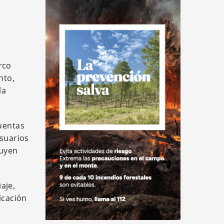
rco
nto,
la
cuentas
usuarios
buyen
aje,
icación