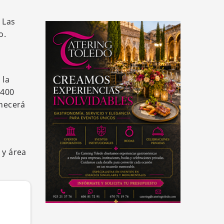
 Las
o.
 la
 400
anecerá
 y área