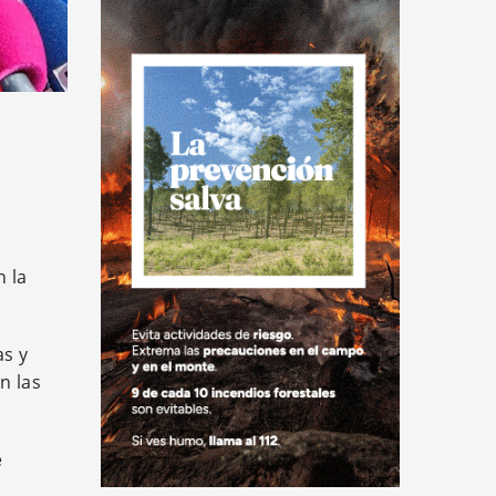
n la
as y
n las
e