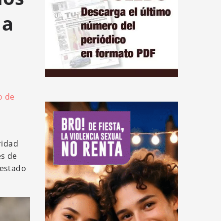
 a
o de
ridad
es de
 estado