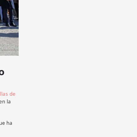
o
llas de
en la
ue ha