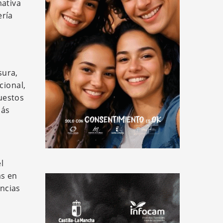
mativa
ería
sura,
cional,
uestos
más
l
as en
encias