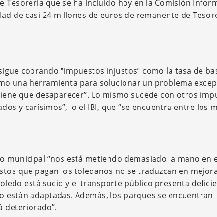
e Tesorería que se ha incluido hoy en la Comisión Infor
dad de casi 24 millones de euros de remanente de Tesor
sigue cobrando “impuestos injustos” como la tasa de ba
mo una herramienta para solucionar un problema excep
 tiene que desaparecer”. Lo mismo sucede con otros imp
ados y carísimos”, o el IBI, que “se encuentra entre los 
no municipal “nos está metiendo demasiado la mano en e
estos que pagan los toledanos no se traduzcan en mejor
Toledo está sucio y el transporte público presenta defici
no están adaptadas. Además, los parques se encuentran
á deteriorado”.