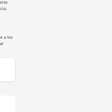
ante
cia,
e a los
ar