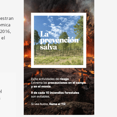
uestran
ómica
 2016,
 el
l
s