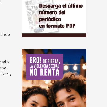
l
prende
icado
iene
izar y