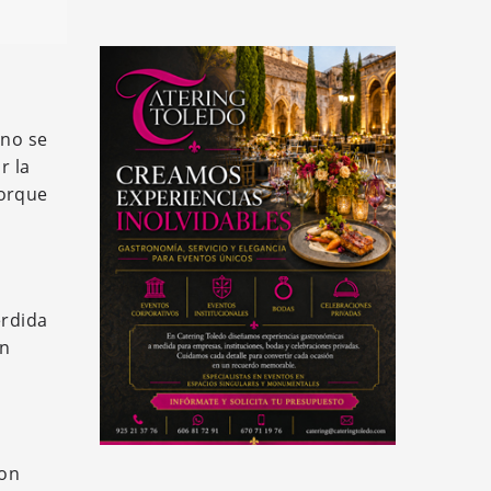
 no se
r la
porque
érdida
an
son