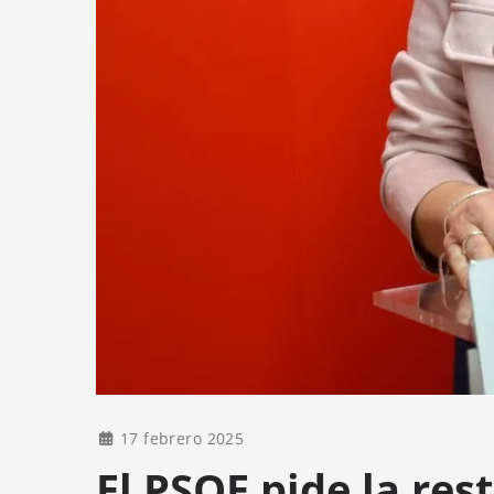
17 febrero 2025
El PSOE pide la res