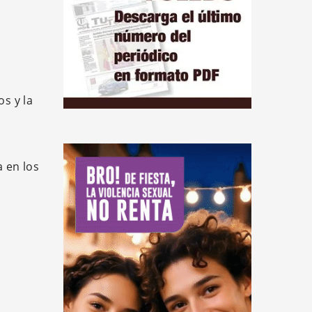
os y la
a en los