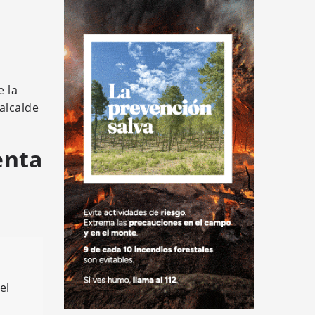
e la
alcalde
enta
el