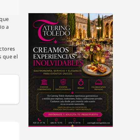
 que
io a
ctores
 que el