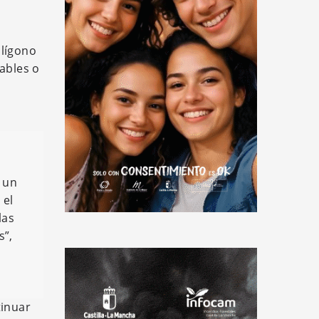
olígono
dables o
 un
 el
las
s”,
tinuar