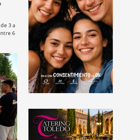
a
 de 3 a
ntre 6