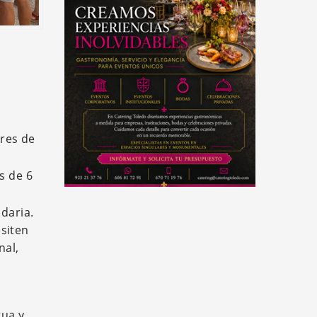
ores de
s de 6
ndaria.
esiten
nal,
s
gua y