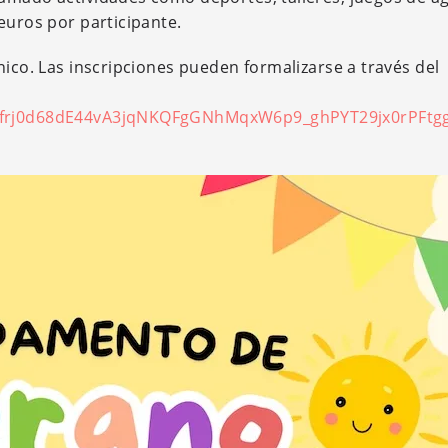
euros por participante.
ico. Las inscripciones pueden formalizarse a través del
LSfrj0d68dE44vA3jqNKQFgGNhMqxW6p9_ghPYT29jx0rPFtg