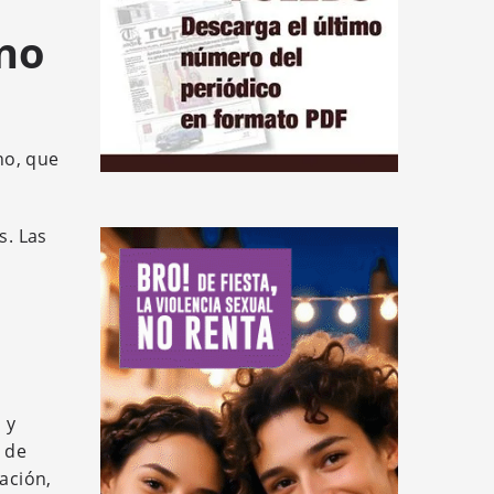
no
no, que
s. Las
 y
s de
ación,