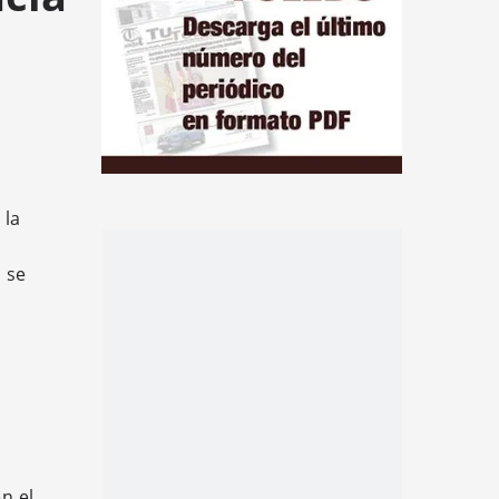
 la
 se
n el