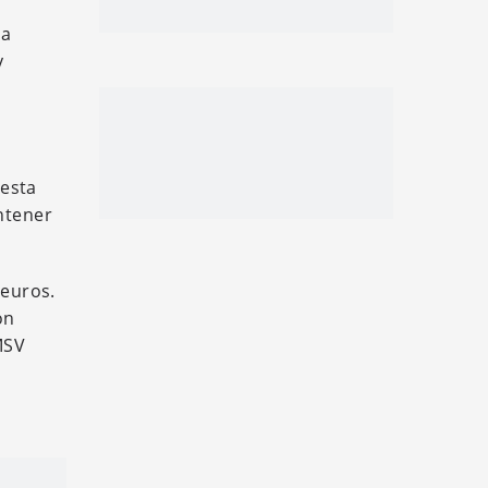
na
y
 esta
ntener
 euros.
on
MSV