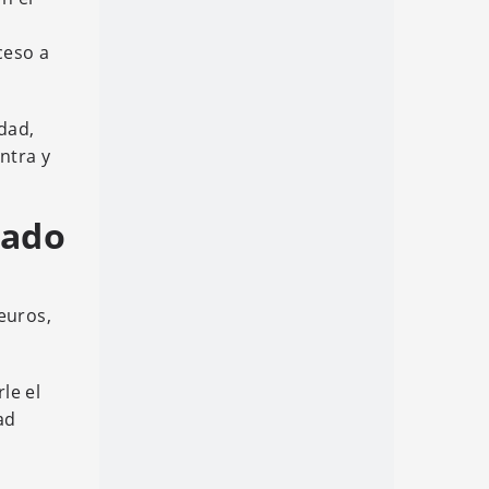
ceso a
dad,
ntra y
tado
euros,
le el
ad