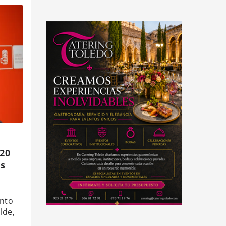
 20
os
ento
lde,