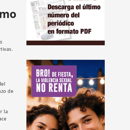
tmo
us
tivas.
del
nzo de
r la
ace