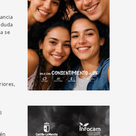
vancia
e duda
ua se
riores,
l
ién