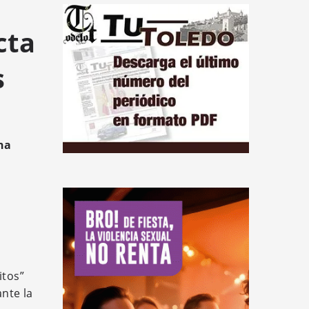
cta
s
ha
itos”
nte la