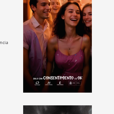
encia
s
n