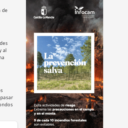
n de
ades
 al
na
os
 pasar
Fondos