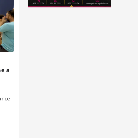
ne a
ance