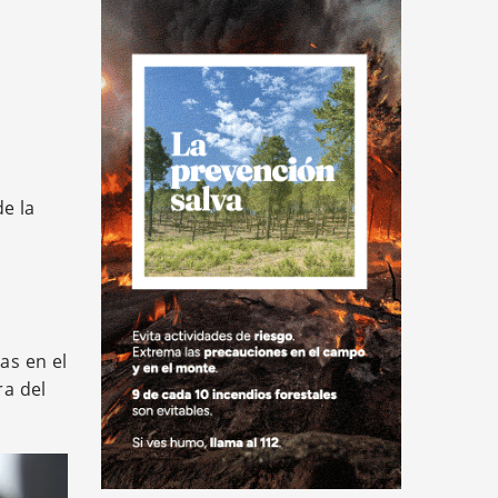
e la
as en el
ra del