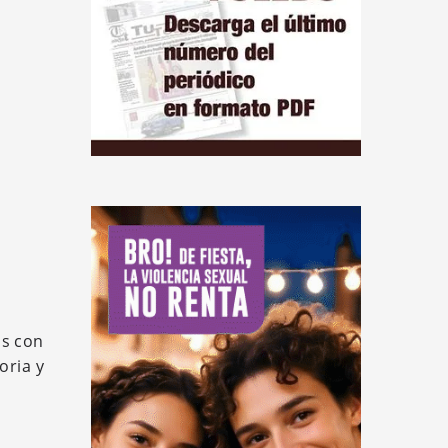
os con
oria y