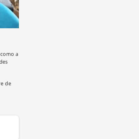
í como a
ades
re de