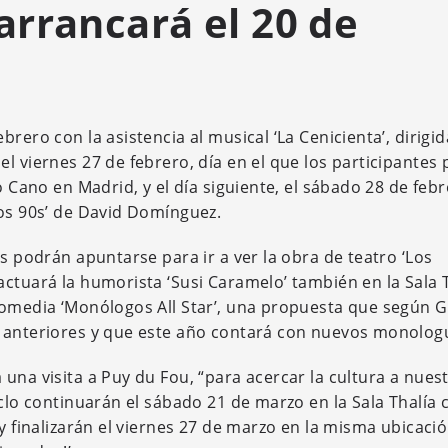
rrancará el 20 de
rero con la asistencia al musical ‘La Cenicienta’, dirigid
l viernes 27 de febrero, día en el que los participantes
o Cano en Madrid, y el día siguiente, el sábado 28 de febr
 os 90s’ de David Domínguez.
es podrán apuntarse para ir a ver la obra de teatro ‘Los
ctuará la humorista ‘Susi Caramelo’ también en la Sala T
comedia ‘Monólogos All Star’, una propuesta que según G
s anteriores y que este año contará con nuevos monologu
una visita a Puy du Fou, “para acercar la cultura a nues
clo continuarán el sábado 21 de marzo en la Sala Thalía c
 y finalizarán el viernes 27 de marzo en la misma ubicaci