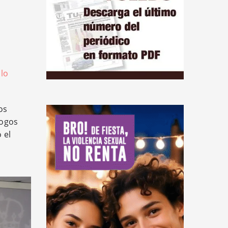
clo
os
logos
 el