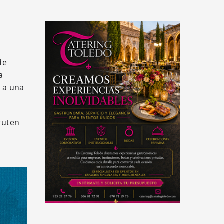
de
a
e a una
fruten