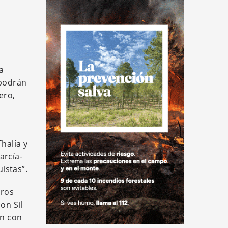
a
 podrán
ero,
halía y
arcía-
istas”.
tros
on Sil
ón con