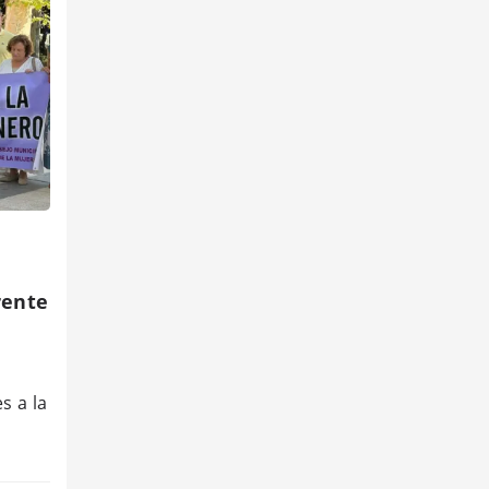
rente
s a la