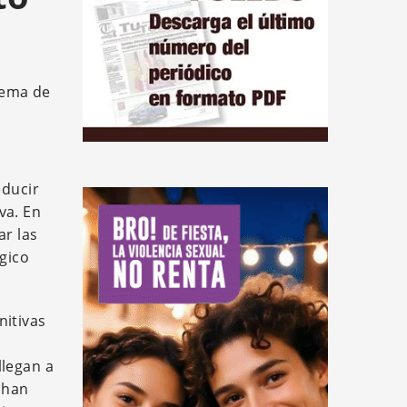
stema de
educir
va. En
ar las
ógico
nitivas
llegan a
e han