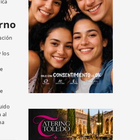
ica
urno
ación
 los
ue
de
uido
 al
na