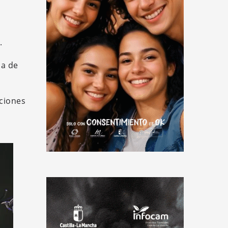
.
ha de
aciones