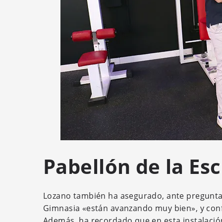
Pabellón de la Es
Lozano también ha asegurado, ante preguntas 
Gimnasia «están avanzando muy bien», y confí
Además, ha recordado que en esta instalació