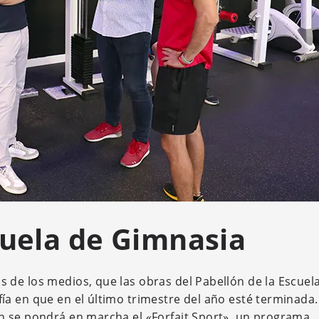
cuela de Gimnasia
de los medios, que las obras del Pabellón de la Escuel
a en que en el último trimestre del año esté terminada.
n se pondrá en marcha el «Forfait Sport», un programa