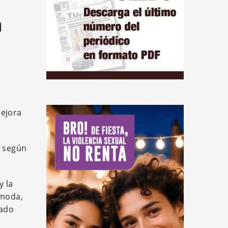
a
mejora
, según
y la
ómoda,
rado