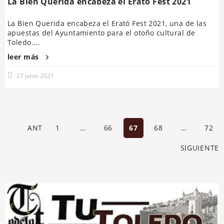
La Bien Querida encabeza el Erató Fest 2021
La Bien Querida encabeza el Erató Fest 2021, una de las
apuestas del Ayuntamiento para el otoño cultural de
Toledo....
leer más
27 junio 2021
ANT
1
…
66
67
68
…
72
SIGUIENTE