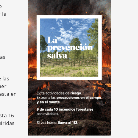
o
 la
las
 las
mer
uesta en
sta 16
iridas