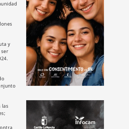
omunidad
llones
uta y
 ser
024.
do
onjunto
 las
es;
contra