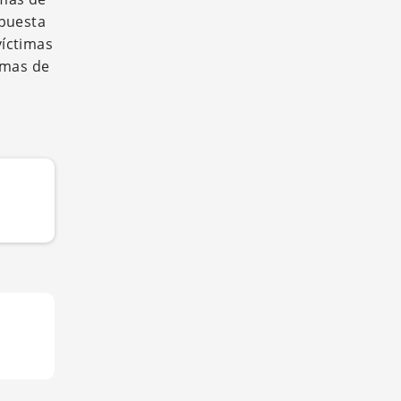
opuesta
víctimas
amas de