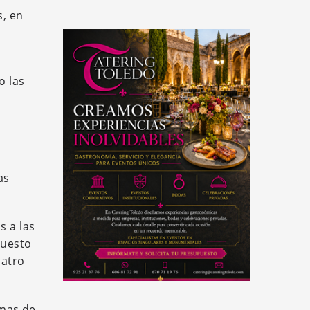
s, en
o las
as
s a las
puesto
uatro
imas de