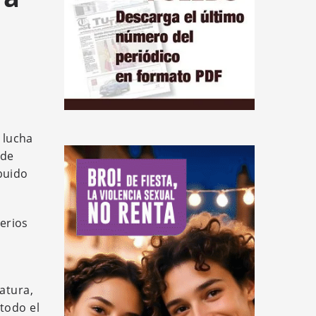
d
 lucha
 de
buido
terios
atura,
todo el