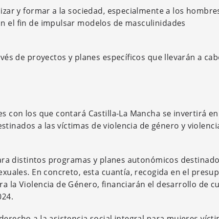
lizar y formar a la sociedad, especialmente a los hombre
on el fin de impulsar modelos de masculinidades
avés de proyectos y planes específicos que llevarán a cab
es con los que contará Castilla-La Mancha se invertirá en
tinados a las víctimas de violencia de género y violenci
 para distintos programas y planes autonómicos destinado
sexuales. En concreto, esta cuantía, recogida en el presu
a la Violencia de Género, financiarán el desarrollo de c
024.
derecho a la asistencia social integral para mujeres víct