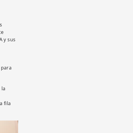
s
te
A y sus
 para
 la
 fila