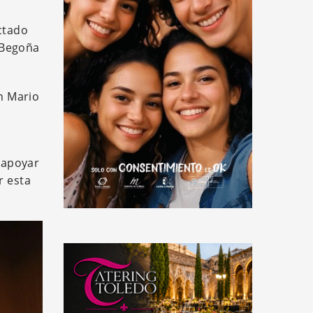
ectado
 Begoña
án Mario
, apoyar
r esta