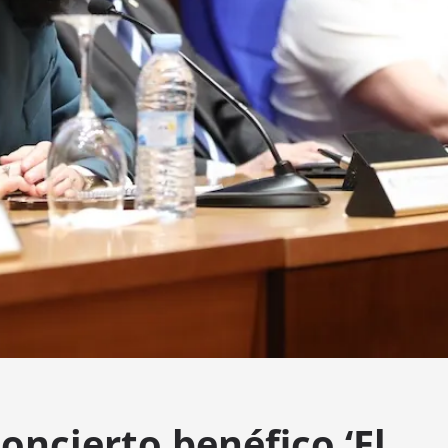
oncierto benéfico ‘El