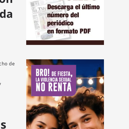
ada
echo de
y
es