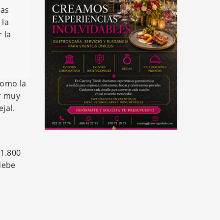
nas
 la
 la
como la
er muy
jal.
 1.800
debe