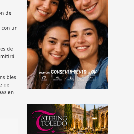
ón de
o con un
nes de
mitirá
nsibles
e de
eas en