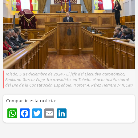
Toledo, 5 de diciembre de 2024.- El jefe del Ejecutivo autonómico,
Emiliano García-Page, ha presidido, en Toledo, el acto institucional
del Día de la Constitución Española. (Fotos: A. Pérez Herrera // JCCM)
Compartir esta noticia:
WhatsApp
Facebook
Twitter
Email
LinkedIn