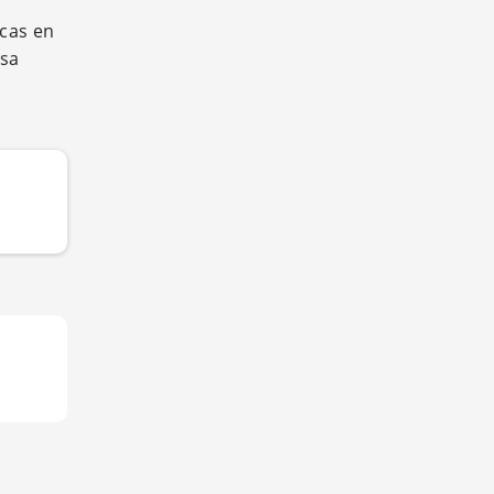
icas en
esa