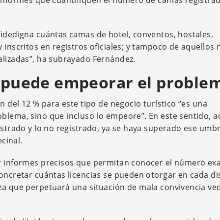
 informes que cuantifiquen el número de camas registra
fidedigna cuántas camas de hotel, conventos, hostales,
 inscritos en registros oficiales; y tampoco de aquellos 
alizadas”, ha subrayado Fernández.
% puede empeorar el proble
n del 12 % para este tipo de negocio turístico “es una
blema, sino que incluso lo empeore”. En este sentido, a
istrado y lo no registrado, ya se haya superado ese umbr
ecinal.
ar informes precisos que permitan conocer el número ex
oncretar cuántas licencias se pueden otorgar en cada dis
za que perpetuará una situación de mala convivencia vec