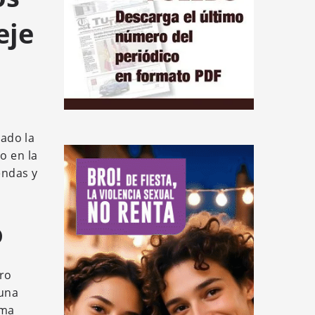
eje
ado la
o en la
endas y
o
tro
 una
ema