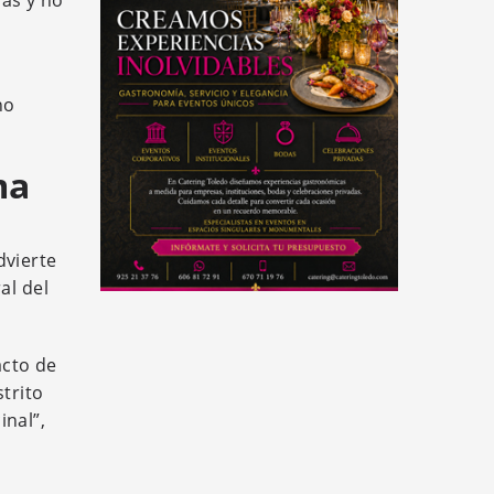
das y no
no
ma
dvierte
al del
acto de
trito
inal”,