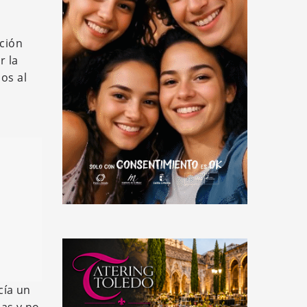
ación
r la
os al
cía un