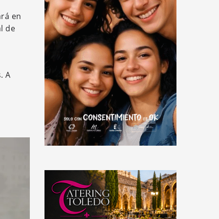
ará en
al de
. A