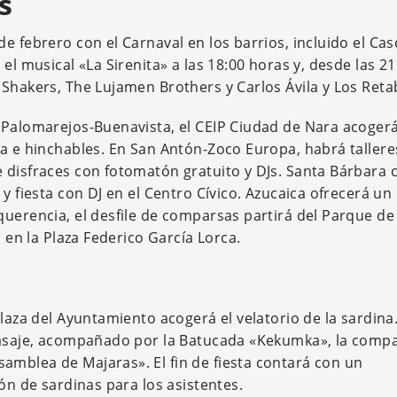
s
e febrero con el Carnaval en los barrios, incluido el Cas
el musical «La Sirenita» a las 18:00 horas y, desde las 21
Shakers, The Lujamen Brothers y Carlos Ávila y Los Reta
 Palomarejos-Buenavista, el CEIP Ciudad de Nara acogerá
da e hinchables. En San Antón-Zoco Europa, habrá tallere
 disfraces con fotomatón gratuito y DJs. Santa Bárbara 
y fiesta con DJ en el Centro Cívico. Azucaica ofrecerá un 
uerencia, el desfile de comparsas partirá del Parque de 
a en la Plaza Federico García Lorca.
laza del Ayuntamiento acogerá el velatorio de la sardina.
 Pasaje, acompañado por la Batucada «Kekumka», la comp
mblea de Majaras». El fin de fiesta contará con un
ón de sardinas para los asistentes.