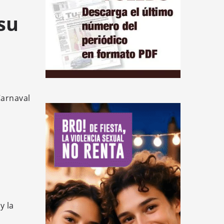
su
Carnaval
y la