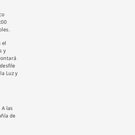
co
:00
bles.
 el
s y
contará
desfile
la Luz y
 A las
añía de