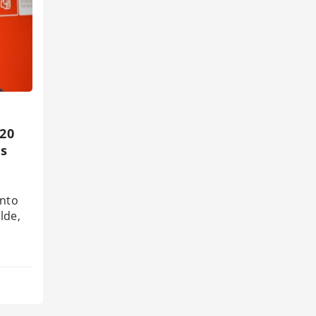
 20
os
ento
lde,