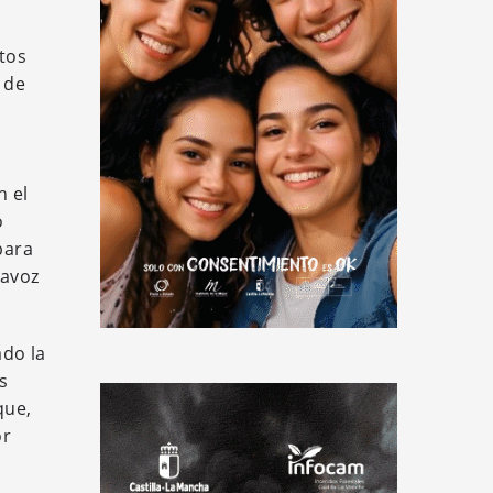
stos
 de
n el
o
para
tavoz
ado la
s
que,
or