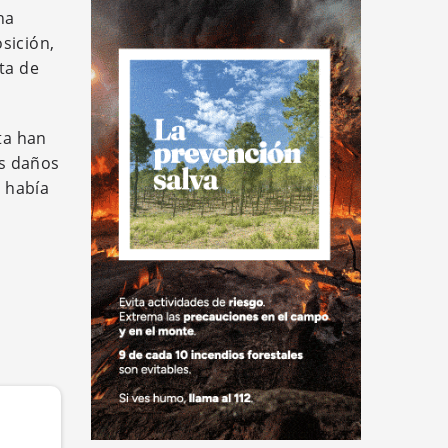
ha
sición,
ta de
ta han
os daños
 había