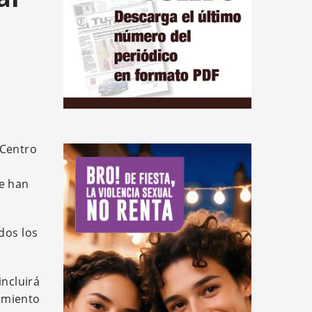
 Centro
ue han
dos los
incluirá
amiento