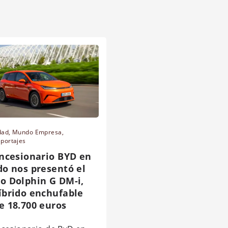
dad
,
Mundo Empresa
,
eportajes
oncesionario BYD en
do nos presentó el
o Dolphin G DM-i,
íbrido enchufable
e 18.700 euros