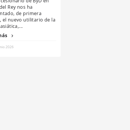
ncesionario de ByD en
 del Rey nos ha
ntado, de primera
el nuevo utilitario de la
asiática,...
más
unio 2026