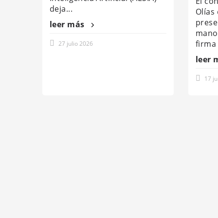
El co
deja...
Olías
prese
leer más
mano, 
firma 
27 julio 2026
leer 
17 j