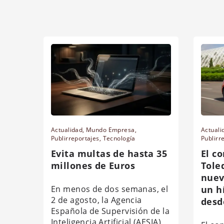
Actualidad
,
Mundo Empresa
,
Actuali
Publirreportajes
,
Tecnología
Publirr
Evita multas de hasta 35
El c
millones de Euros
Tole
nuev
En menos de dos semanas, el
un h
2 de agosto, la Agencia
desd
Española de Supervisión de la
Inteligencia Artificial (AESIA)