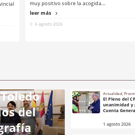
muy positivo sobre la acogida...
incial
leer más
6 agosto 2026
 Toledo
Actualidad
,
Provi
El Pleno del C
unanimidad y 
ios del
Cuenta Genera
grafía
1 agosto 2026