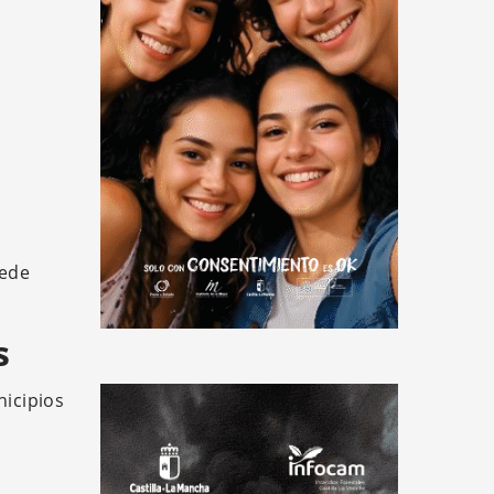
sede
s
icipios