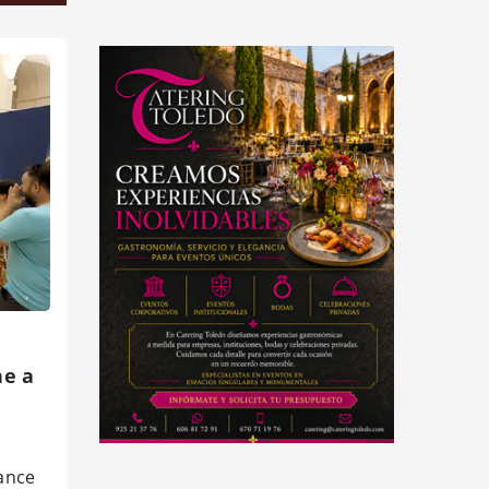
ne a
ance