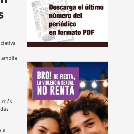
s
ciativa
a amplia
, más
adas
s a